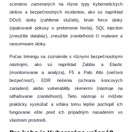
scenárov zameraných na rôzne typy kybernetických
útokov a bezpečnostných incidentov, ako sú napríklad
DDoS útoky (zahltenie služieb), brute force útoky
(opakované pokusy o prelomenie hesla), SQL injection
(zneužitie databáz), zneužitie zraniteľností či malware a
ransomware útoky.
Počas tréningu sa zoznámite s rôznymi bezpečnostnými
nástrojmi, ako sú napríklad Zabbix a Elastic
(monitorovanie a analýza), F5 a Palo Alto (sieťová
bezpečnosť), EDR riešenia (ochrana koncových
zariadení) alebo vulnerability skenermi (nástroje na
odhaľovanie zraniteľností). Tieto nástroje si môžete
prakticky vyskúšať a vďaka tomu lepšie pochopiť ich
fungovanie ešte pred ich prípadným nasadením vo
vlastnom prostredí.