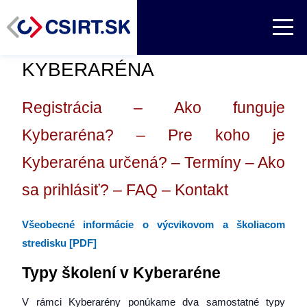
KYBERARÉNA
Registrácia
–
Ako funguje
Kyberaréna?
–
Pre koho je
Kyberaréna určená?
–
Termíny
–
Ako
sa prihlásiť?
–
FAQ
–
Kontakt
Všeobecné informácie o výcvikovom a školiacom
stredisku [PDF]
Typy školení v Kyberaréne
V rámci Kyberarény ponúkame dva samostatné typy