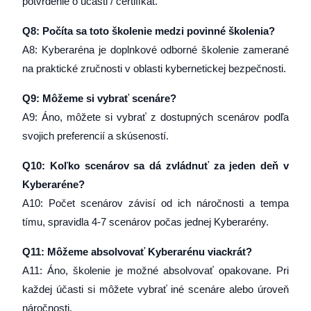
potvrdenie o účasti / certiﬁkát.
Q8: Počíta sa toto školenie medzi povinné školenia?
A8: Kyberaréna je doplnkové odborné školenie zamerané
na praktické zručnosti v oblasti kybernetickej bezpečnosti.
Q9: Môžeme si vybrať scenáre?
A9: Áno, môžete si vybrať z dostupných scenárov podľa
svojich preferencií a skúseností.
Q10: Koľko scenárov sa dá zvládnuť za jeden deň v
Kyberaréne?
A10: Počet scenárov závisí od ich náročnosti a tempa
tímu, spravidla 4-7 scenárov počas jednej Kyberarény.
Q11:
Môžeme absolvovať Kyberarénu viackrát?
A11: Áno, školenie je možné absolvovať opakovane. Pri
každej účasti si môžete vybrať iné scenáre alebo úroveň
náročnosti.