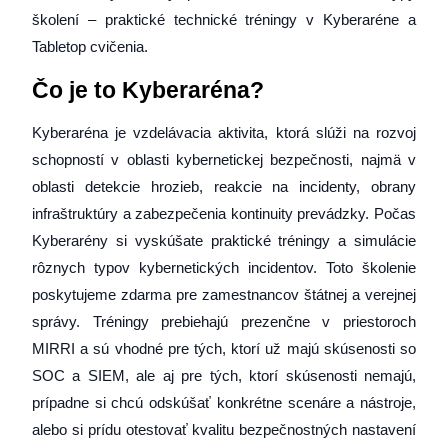
školení – praktické technické tréningy v Kyberaréne a
Tabletop cvičenia.
Čo je to Kyberaréna?
Kyberaréna je vzdelávacia aktivita, ktorá slúži na rozvoj
schopností v oblasti kybernetickej bezpečnosti, najmä v
oblasti detekcie hrozieb, reakcie na incidenty, obrany
infraštruktúry a zabezpečenia kontinuity prevádzky. Počas
Kyberarény si vyskúšate praktické tréningy a simulácie
rôznych typov kybernetických incidentov. Toto školenie
poskytujeme zdarma pre zamestnancov štátnej a verejnej
správy. Tréningy prebiehajú prezenčne v priestoroch
MIRRI a sú vhodné pre tých, ktorí už majú skúsenosti so
SOC a SIEM, ale aj pre tých, ktorí skúsenosti nemajú,
prípadne si chcú odskúšať konkrétne scenáre a nástroje,
alebo si prídu otestovať kvalitu bezpečnostných nastavení