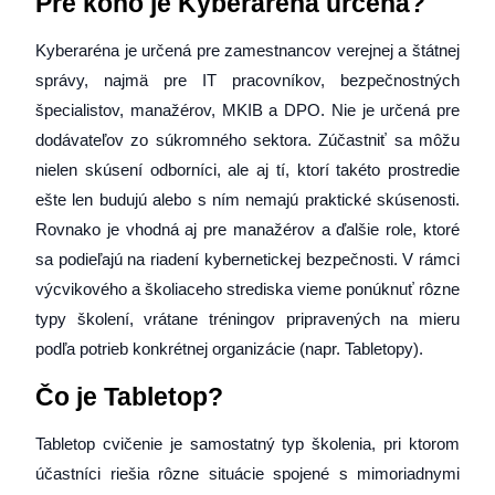
Pre koho je Kyberaréna určená?
Kyberaréna je určená pre zamestnancov verejnej a štátnej
správy, najmä pre IT pracovníkov, bezpečnostných
špecialistov, manažérov, MKIB a DPO. Nie je určená pre
dodávateľov zo súkromného sektora. Zúčastniť sa môžu
nielen skúsení odborníci, ale aj tí, ktorí takéto prostredie
ešte len budujú alebo s ním nemajú praktické skúsenosti.
Rovnako je vhodná aj pre manažérov a ďalšie role, ktoré
sa podieľajú na riadení kybernetickej bezpečnosti. V rámci
výcvikového a školiaceho strediska vieme ponúknuť rôzne
typy školení, vrátane tréningov pripravených na mieru
podľa potrieb konkrétnej organizácie (napr. Tabletopy).
Čo je Tabletop?
Tabletop cvičenie je samostatný typ školenia, pri ktorom
účastníci riešia rôzne situácie spojené s mimoriadnymi