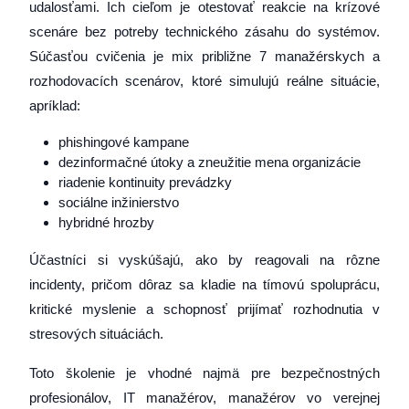
udalosťami. Ich cieľom je otestovať reakcie na krízové
scenáre bez potreby technického zásahu do systémov.
Súčasťou cvičenia je mix približne 7 manažérskych a
rozhodovacích scenárov, ktoré simulujú reálne situácie,
apríklad:
phishingové kampane
dezinformačné útoky a zneužitie mena organizácie
riadenie kontinuity prevádzky
sociálne inžinierstvo
hybridné hrozby
Účastníci si vyskúšajú, ako by reagovali na rôzne
incidenty, pričom dôraz sa kladie na tímovú spoluprácu,
kritické myslenie a schopnosť prijímať rozhodnutia v
stresových situáciách.
Toto školenie je vhodné najmä pre bezpečnostných
profesionálov, IT manažérov, manažérov vo verejnej