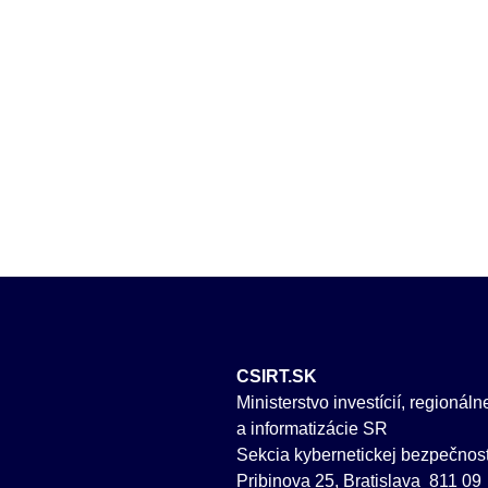
CSIRT.SK
Ministerstvo investícií, regionál
a informatizácie SR
Sekcia kybernetickej bezpečnost
Pribinova 25, Bratislava 811 09