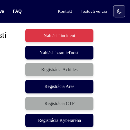
va
FAQ
Kontakt
Textová verzia
tí
Nahlásiť incident
Nahlásiť zraniteľnosť
Registrácia Achilles
Registrácia Ares
Registrácia CTF
(otvorí sa v novom okne)
Registrácia Kyberaréna