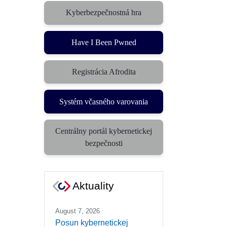
Kyberbezpečnostná hra
(otvorí sa v novom okne)
Have I Been Pwned
Registrácia Afrodita
Systém včasného varovania
(otvorí sa v novom okne)
Centrálny portál kybernetickej
(otvorí sa v novom okne)
bezpečnosti
Aktuality
August 7, 2026
Posun kybernetickej