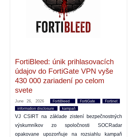
FortiBleed: únik prihlasovacích
údajov do FortiGate VPN vyše
430 000 zariadení po celom
svete
June 26, 2026
FortiBleed
FortiGate
Fortinet
information disclosure
kampaň
VJ CSIRT na základe zistení bezpečnostných
výskumníkov zo spoločnosti SOCRadar
opakovane upozorňuje na rozsiahlu kampaň