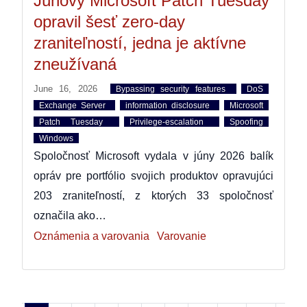
Júnový Microsoft Patch Tuesday
opravil šesť zero-day
zraniteľností, jedna je aktívne
zneužívaná
June 16, 2026
Bypassing security features
DoS
Exchange Server
information disclosure
Microsoft
Patch Tuesday
Privilege-escalation
Spoofing
Windows
Spoločnosť Microsoft vydala v júny 2026 balík
opráv pre portfólio svojich produktov opravujúci
203 zraniteľností, z ktorých 33 spoločnosť
označila ako…
Oznámenia a varovania
Varovanie