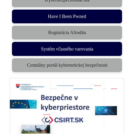
(otvorí sa v novom okne)
Have I Been Pwned
Registrácia Afrodita
Systém včasného varovania
(otvorí sa v novom okne)
Centrálny portál kybernetickej bezpečnosti
(otvorí sa v novom okne)