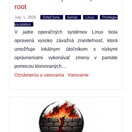
root
July 1, 2026
DirtyClone
kernel
Linux
Privilege-
escalation
V jadre operačných systémov Linux bola
opravená vysoko závažná zraniteľnosť, ktorá
umožňuje lokálnym útočníkom s nízkymi
oprávneniami vykonávať zmeny v pamäte
pomocou klonovaných…
Oznámenia a varovania
Varovanie