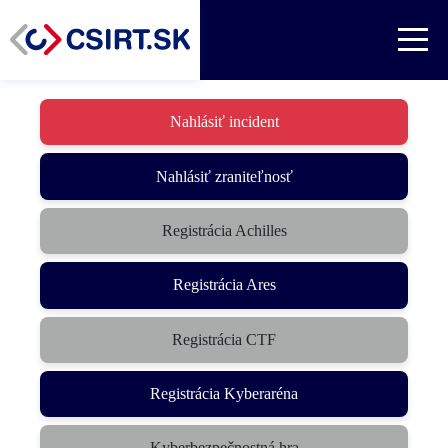
Nahlásiť incident
Nahlásiť zraniteľnosť
Registrácia Achilles
Registrácia Ares
Registrácia CTF
(otvorí sa v novom okne)
Registrácia Kyberaréna
Kyberbezpečnostná hra