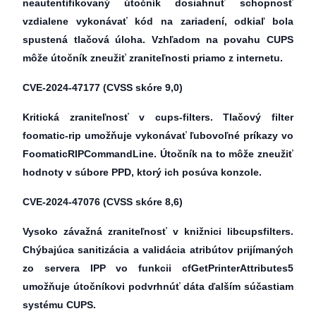
neautentifikovaný útočník dosiahnuť schopnosť
vzdialene vykonávať kód na zariadení, odkiaľ bola
spustená tlačová úloha. Vzhľadom na povahu CUPS
môže útočník zneužiť zraniteľnosti priamo z internetu.
CVE-2024-47177
(CVSS skóre 9,0)
Kritická zraniteľnosť v cups-filters. Tlačový filter
foomatic-rip umožňuje vykonávať ľubovoľné príkazy vo
FoomaticRIPCommandLine. Útočník na to môže zneužiť
hodnoty v súbore PPD, ktorý ich posúva konzole.
CVE-2024-47076
(CVSS skóre 8,6)
Vysoko závažná zraniteľnosť v knižnici libcupsfilters.
Chýbajúca sanitizácia a validácia atribútov prijímaných
zo servera IPP vo funkcii cfGetPrinterAttributes5
umožňuje útočníkovi podvrhnúť dáta ďalším súčastiam
systému CUPS.