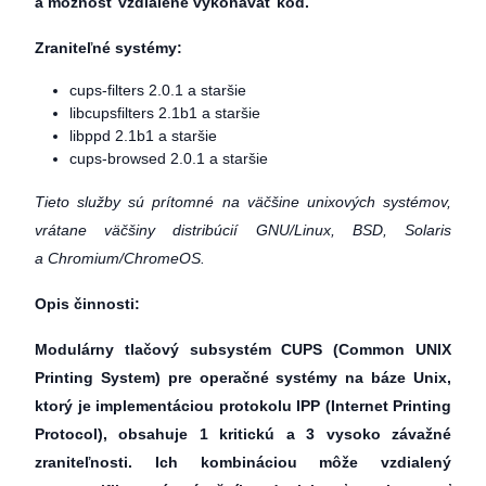
a možnosť vzdialene vykonávať kód.
Zraniteľné systémy:
cups-filters 2.0.1 a staršie
libcupsfilters 2.1b1 a staršie
libppd 2.1b1 a staršie
cups-browsed 2.0.1 a staršie
Tieto služby sú prítomné na väčšine unixových systémov,
vrátane väčšiny distribúcií GNU/Linux, BSD, Solaris
a Chromium/ChromeOS.
Opis činnosti:
Modulárny tlačový subsystém CUPS (Common UNIX
Printing System) pre operačné systémy na báze Unix,
ktorý je implementáciou protokolu IPP (Internet Printing
Protocol), obsahuje 1 kritickú a 3 vysoko závažné
zraniteľnosti. Ich kombináciou môže vzdialený