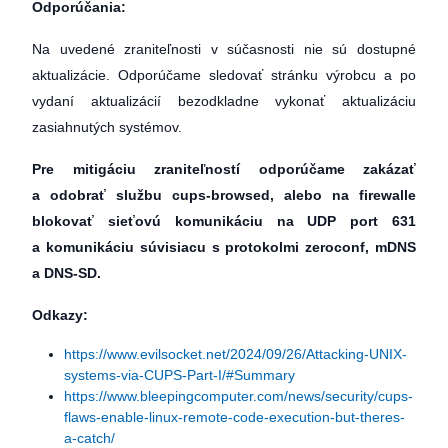
Odporúčania:
Na uvedené zraniteľnosti v súčasnosti nie sú dostupné
aktualizácie. Odporúčame sledovať stránku výrobcu a po
vydaní aktualizácií bezodkladne vykonať aktualizáciu
zasiahnutých systémov.
Pre mitigáciu zraniteľností odporúčame zakázať
a odobrať službu
cups-browsed, alebo na firewalle
blokovať sieťovú komunikáciu na UDP port 631
a komunikáciu súvisiacu s protokolmi zeroconf, mDNS
a DNS-SD.
Odkazy:
https://www.evilsocket.net/2024/09/26/Attacking-UNIX-
systems-via-CUPS-Part-I/#Summary
https://www.bleepingcomputer.com/news/security/cups-
flaws-enable-linux-remote-code-execution-but-theres-
a-catch/