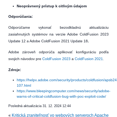
Neoprávnený prístup k citlivým údajom
Odporúčania:
Odporúčame vykonať bezodkladnú aktualizáciu
zasiahnutých systémov na verzie Adobe ColdFusion 2023
Update 12 a Adobe ColdFusion 2021 Update 18
.
Adobe zároveň odporúča aplikovať konfiguráciu podľa
svojich návodov pre
ColdFusion 2023
a
ColdFusion 2021
.
Zdroje:
https://helpx.adobe.com/security/products/coldfusion/apsb24
107.html
https://www.bleepingcomputer.com/news/security/adobe-
warns-of-critical-coldfusion-bug-with-poc-exploit-code/
Posledná aktualizácia
31. 12. 2024 12:44
«
Kritická zraniteľnosť vo webových serveroch Apache