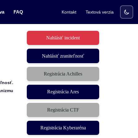
va
FAQ
Kontakt
Textová verzia
Nahlásiť incident
Nahlásiť zraniteľnosť
Registrácia Achilles
eľnosť.
anizmu
Registrácia Ares
Registrácia CTF
(otvorí sa v novom okne)
Registrácia Kyberaréna