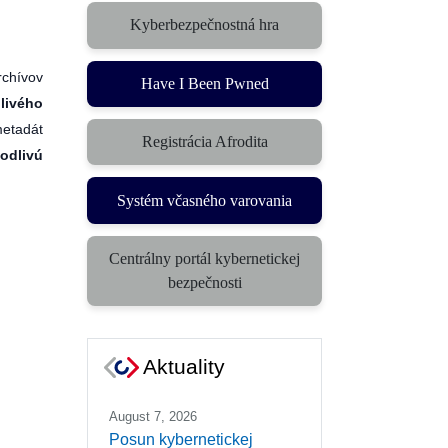
Kyberbezpečnostná hra
(otvorí sa v novom okne)
rchívov
Have I Been Pwned
livého
metadát
Registrácia Afrodita
kodlivú
Systém včasného varovania
(otvorí sa v novom okne)
Centrálny portál kybernetickej
(otvorí sa v novom okne)
bezpečnosti
Aktuality
August 7, 2026
Posun kybernetickej