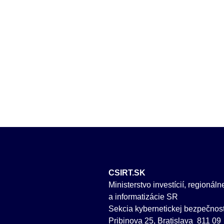
CSIRT.SK
Ministerstvo investícií, regionál
a informatizácie SR
Sekcia kybernetickej bezpečnost
Pribinova 25, Bratislava 811 09