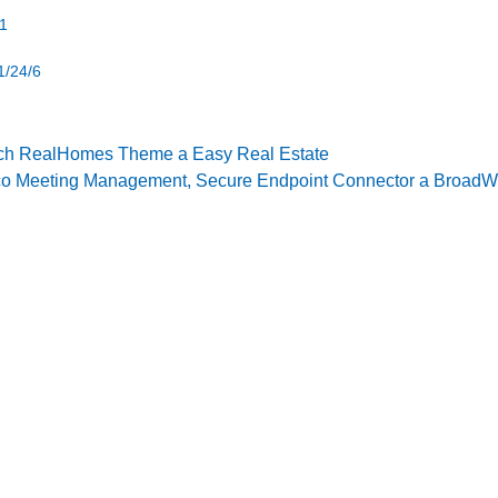
1
1/24/6
inoch RealHomes Theme a Easy Real Estate
isco Meeting Management, Secure Endpoint Connector a BroadW