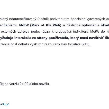
lený neautentifikovaný útočník podvrhnutím špeciálne vytvorených a
echanizmu MotW (Mark of the Web)
a následné
vykonanie škod
 z externých zdrojov nedochádza k propagácii indikátora MotW do 
vyžaduje interakciu zo strany používateľa, ktorý musí navštíviť š
raniteľnosť odhalili výskumníci zo Zero Day Initiative (ZDI).
p na verziu 24.09 alebo novšiu.
5-045/