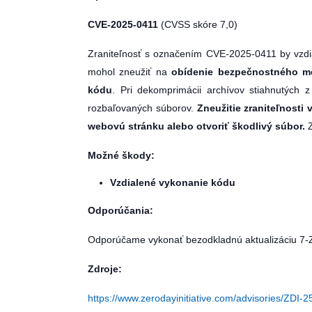
CVE-2025-0411
(CVSS skóre 7,0)
Zraniteľnosť s označením CVE-2025-0411 by vzdia
mohol zneužiť na
obídenie bezpečnostného m
kódu
. Pri dekomprimácii archívov stiahnutých
rozbaľovaných súborov.
Zneužitie zraniteľnosti 
webovú stránku alebo otvoriť škodlivý súbor.
Z
Možné škody:
Vzdialené vykonanie kódu
Odporúčania:
Odporúčame vykonať bezodkladnú aktualizáciu 7-Zi
Zdroje:
https://www.zerodayinitiative.com/advisories/ZDI-2