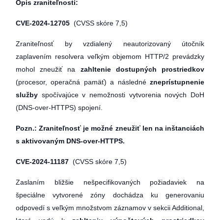
Opis zraniteľnosti:
CVE-2024-12705
(CVSS skóre 7,5)
Zraniteľnosť by vzdialený neautorizovaný útočník
zaplavením resolvera veľkým objemom HTTP/2 prevádzky
mohol zneužiť na
zahltenie dostupných prostriedkov
(procesor, operačná pamäť) a následné
zneprístupnenie
služby
spočívajúce v nemožnosti vytvorenia nových DoH
(DNS-over-HTTPS) spojení.
Pozn.: Zraniteľnosť je možné zneužiť len na inštanciách
s aktivovaným DNS-over-HTTPS.
CVE-2024-11187
(CVSS skóre 7,5)
Zaslaním bližšie nešpecifikovaných požiadaviek na
špeciálne vytvorené zóny dochádza ku generovaniu
odpovedí s veľkým množstvom záznamov v sekcii Additional,