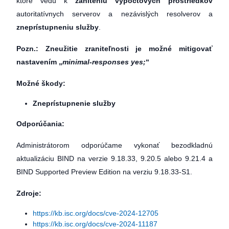
ktoré vedú k
zahlteniu výpočtových prostriedkov
autoritatívnych serverov a nezávislých resolverov a
zneprístupneniu služby
.
Pozn.: Zneužitie zraniteľnosti je možné mitigovať
nastavením „
minimal-responses yes;
“
Možné škody:
Zneprístupnenie služby
Odporúčania:
Administrátorom odporúčame vykonať bezodkladnú
aktualizáciu BIND na verzie 9.18.33, 9.20.5 alebo 9.21.4 a
BIND Supported Preview Edition na verziu 9.18.33-S1.
Zdroje:
https://kb.isc.org/docs/cve-2024-12705
https://kb.isc.org/docs/cve-2024-11187