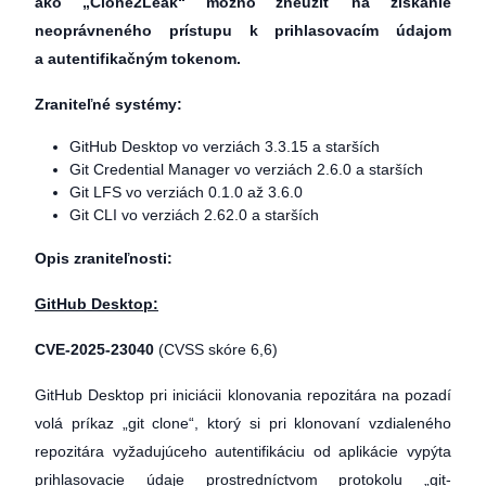
ako „Clone2Leak“ možno zneužiť na získanie
neoprávneného prístupu k prihlasovacím údajom
a autentifikačným tokenom.
Zraniteľné systémy:
GitHub Desktop vo verziách 3.3.15 a starších
Git Credential Manager vo verziách 2.6.0 a starších
Git LFS vo verziách 0.1.0 až 3.6.0
Git CLI vo verziách 2.62.0 a starších
Opis zraniteľnosti:
GitHub Desktop:
CVE-2025-23040
(CVSS skóre 6,6)
GitHub Desktop pri iniciácii klonovania repozitára na pozadí
volá príkaz „git clone“, ktorý si pri klonovaní vzdialeného
repozitára vyžadujúceho autentifikáciu od aplikácie vypýta
prihlasovacie údaje prostredníctvom protokolu „git-