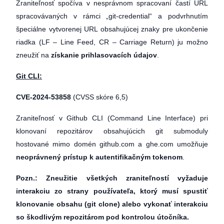
Zraniteľnosť spočíva v nesprávnom spracovaní častí URL
spracovávaných v rámci „git-credential“ a podvrhnutím
špeciálne vytvorenej URL obsahujúcej znaky pre ukončenie
riadka (LF – Line Feed, CR – Carriage Return) ju možno
zneužiť na
získanie prihlasovacích údajov
.
Git CLI:
CVE-2024-53858
(CVSS skóre 6,5)
Zraniteľnosť v Github CLI (Command Line Interface) pri
klonovaní repozitárov obsahujúcich git submoduly
hostované mimo domén github.com a ghe.com umožňuje
neoprávnený prístup k autentifikačným tokenom
.
Pozn.: Zneužitie všetkých zraniteľností vyžaduje
interakciu zo strany používateľa, ktorý musí spustiť
klonovanie obsahu (
git clone
) alebo vykonať interakciu
so škodlivým repozitárom pod kontrolou útočníka.