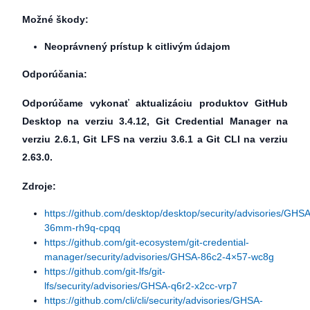
Možné škody:
Neoprávnený prístup k citlivým údajom
Odporúčania:
Odporúčame vykonať aktualizáciu produktov GitHub
Desktop na verziu 3.4.12, Git Credential Manager na
verziu 2.6.1, Git LFS na verziu 3.6.1 a Git CLI na verziu
2.63.0.
Zdroje:
https://github.com/desktop/desktop/security/advisories/GHSA
36mm-rh9q-cpqq
https://github.com/git-ecosystem/git-credential-
manager/security/advisories/GHSA-86c2-4×57-wc8g
https://github.com/git-lfs/git-
lfs/security/advisories/GHSA-q6r2-x2cc-vrp7
https://github.com/cli/cli/security/advisories/GHSA-