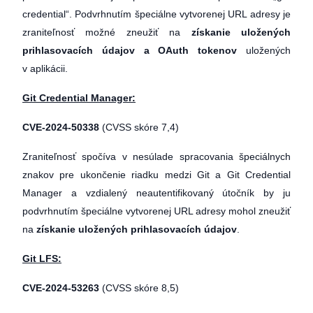
credential“. Podvrhnutím špeciálne vytvorenej URL adresy je
zraniteľnosť možné zneužiť na
získanie uložených
prihlasovacích údajov a OAuth tokenov
uložených
v aplikácii.
Git Credential Manager:
CVE-2024-50338
(CVSS skóre 7,4)
Zraniteľnosť spočíva v nesúlade spracovania špeciálnych
znakov pre ukončenie riadku medzi Git a Git Credential
Manager a vzdialený neautentifikovaný útočník by ju
podvrhnutím špeciálne vytvorenej URL adresy mohol zneužiť
na
získanie uložených prihlasovacích údajov
.
Git LFS:
CVE-2024-53263
(CVSS skóre 8,5)