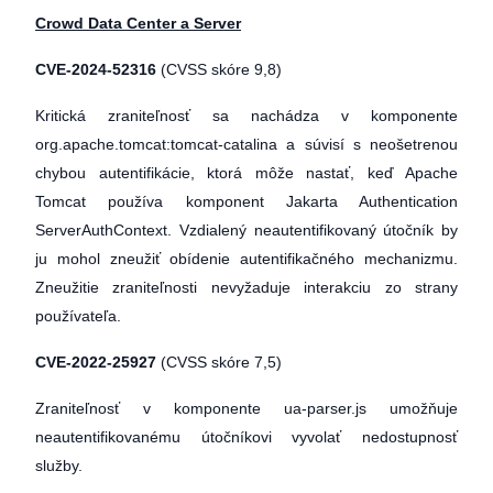
Crowd Data Center a Server
CVE-2024-52316
(CVSS skóre 9,8)
Kritická zraniteľnosť sa nachádza v komponente
org.apache.tomcat:tomcat-catalina a súvisí s neošetrenou
chybou autentifikácie, ktorá môže nastať, keď Apache
Tomcat používa komponent Jakarta Authentication
ServerAuthContext. Vzdialený neautentifikovaný útočník by
ju mohol zneužiť obídenie autentifikačného mechanizmu.
Zneužitie zraniteľnosti nevyžaduje interakciu zo strany
používateľa.
CVE-2022-25927
(CVSS skóre 7,5)
Zraniteľnosť v komponente ua-parser.js umožňuje
neautentifikovanému útočníkovi vyvolať nedostupnosť
služby.