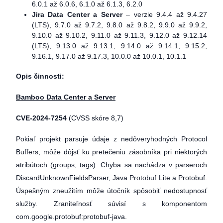
6.0.1 až 6.0.6, 6.1.0 až 6.1.3, 6.2.0
Jira Data Center a Server
– verzie 9.4.4 až 9.4.27
(LTS), 9.7.0 až 9.7.2, 9.8.0 až 9.8.2, 9.9.0 až 9.9.2,
9.10.0 až 9.10.2, 9.11.0 až 9.11.3, 9.12.0 až 9.12.14
(LTS), 9.13.0 až 9.13.1, 9.14.0 až 9.14.1, 9.15.2,
9.16.1, 9.17.0 až 9.17.3, 10.0.0 až 10.0.1, 10.1.1
Opis činnosti:
Bamboo Data Center a Server
CVE-2024-7254
(CVSS skóre 8,7)
Pokiaľ projekt parsuje údaje z nedôveryhodných Protocol
Buffers, môže dôjsť ku pretečeniu zásobníka pri niektorých
atribútoch (groups, tags). Chyba sa nachádza v parseroch
DiscardUnknownFieldsParser, Java Protobuf Lite a Protobuf.
Úspešným zneužitím môže útočník spôsobiť nedostupnosť
služby. Zraniteľnosť súvisí s komponentom
com.google.protobuf:protobuf-java.