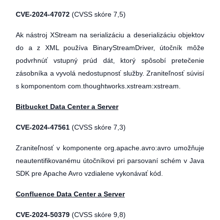
CVE-2024-47072
(CVSS skóre 7,5)
Ak nástroj XStream na serializáciu a deserializáciu objektov
do a z XML používa BinaryStreamDriver, útočník môže
podvrhnúť vstupný prúd dát, ktorý spôsobí pretečenie
zásobníka a vyvolá nedostupnosť služby. Zraniteľnosť súvisí
s komponentom com.thoughtworks.xstream:xstream.
Bitbucket Data Center a Server
CVE-2024-47561
(CVSS skóre 7,3)
Zraniteľnosť v komponente org.apache.avro:avro umožňuje
neautentifikovanému útočníkovi pri parsovaní schém v Java
SDK pre Apache Avro vzdialene vykonávať kód.
Confluence Data Center a Server
CVE-2024-50379
(CVSS skóre 9,8)