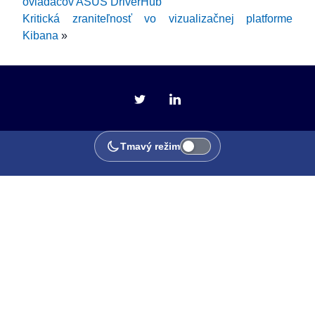
ovládačov ASUS DriverHub
Kritická zraniteľnosť vo vizualizačnej platforme
Kibana
»
Tmavý režim