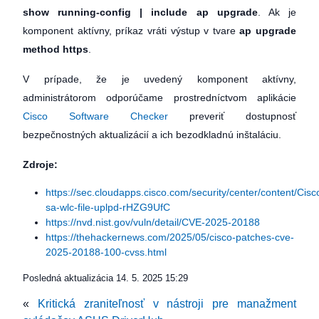
show running-config | include ap upgrade
. Ak je
komponent aktívny, príkaz vráti výstup v tvare
ap upgrade
method https
.
V prípade, že je uvedený komponent aktívny,
administrátorom odporúčame prostredníctvom aplikácie
Cisco Software Checker
preveriť dostupnosť
bezpečnostných aktualizácií a ich bezodkladnú inštaláciu.
Zdroje:
https://sec.cloudapps.cisco.com/security/center/content/Cisc
sa-wlc-file-uplpd-rHZG9UfC
https://nvd.nist.gov/vuln/detail/CVE-2025-20188
https://thehackernews.com/2025/05/cisco-patches-cve-
2025-20188-100-cvss.html
Posledná aktualizácia
14. 5. 2025 15:29
«
Kritická zraniteľnosť v nástroji pre manažment