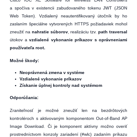
Cisco IOC XE Software for Wireless LAN Controllers
a spočíva v existencii zabudovaného tokenu JWT (JSON
Web Token). Vzdialený neautentifikovaný útočník by ho
zaslaním špeciálne vytvorených HTTPS požiadaviek mohol
zneužiť na
nahratie súborov
, realizáciu tzv.
path traversal
útokov a
vzdialené vykonanie príkazov s oprávneniami
používateľa root.
Možné škody:
Neoprávnená zmena v systéme
Vzdialené vykonanie príkazov
Získanie úplnej kontroly nad systémom
Odporúčania:
Zraniteľnosť je možné zneužiť len na bezdrôtových
kontroléroch s aktivovaným komponentom Out-of-Band AP
Image Download. Či je komponent aktívny možno overiť
prostredníctvom konzoly zariadení (#wlc) zadaním príkazu