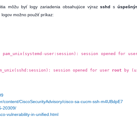
itia môžu byť logy zariadenia obsahujúce výraz
sshd
s
úspešný
hto logov možno použiť príkaz:
 pam_unix(systemd-user:session): session opened for use
m_unix(sshd:session): session opened for user
root
by (u
09
nter/content/CiscoSecurityAdvisory/cisco-sa-cucm-ssh-m4UBdpE7
25-20309/
o-vulnerability-in-unified.html