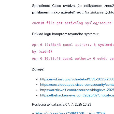
Spoločnosť Cisco uvádza, že indikátorom zneuž
prihlásením ako užívateľ root
. Na získanie týc
cucm1# file get activelog syslog/secure
Príklad logu kompromitovaného systému:
Apr 6 10:38:43 cucm1 authpriv 6 systemd:
by (uid=0)
Apr 6 10:38:43 cucm1 authpriv 6
sshd
: pa
Zdroje:
https://nvd.nist.gov/vuln/detail/CVE-2025-203
https://sec.cloudapps.cisco.com/security/ce
https://arcticwolf.com/resources/blog/cve-20
https://thehackernews.com/2025/07/critical-cisc
Posledná aktualizácia
07. 7. 2025 13:23
«
Mesačná správa CSIRT.SK – jún 2025