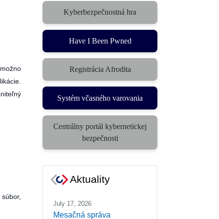
Kyberbezpečnostná hra
(otvorí sa v novom okne)
Have I Been Pwned
nemožno
Registrácia Afrodita
ikácie.
niteľný
Systém včasného varovania
(otvorí sa v novom okne)
Centrálny portál kybernetickej
(otvorí sa v novom okne)
bezpečnosti
Aktuality
 súbor,
July 17, 2026
Mesačná správa