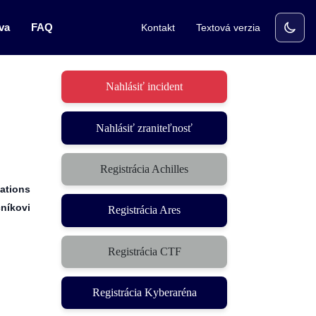
va
FAQ
Kontakt
Textová verzia
Nahlásiť incident
Nahlásiť zraniteľnosť
Registrácia Achilles
ations
níkovi
Registrácia Ares
Registrácia CTF
(otvorí sa v novom okne)
Registrácia Kyberaréna