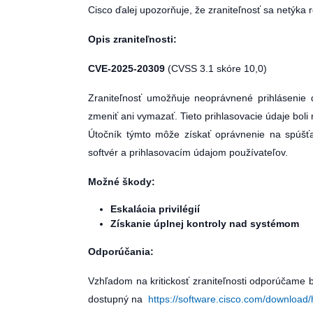
Cisco ďalej upozorňuje, že zraniteľnosť sa netýka
Opis zraniteľnosti:
CVE-2025-20309
(CVSS 3.1 skóre 10,0)
Zraniteľnosť umožňuje neoprávnené prihlásenie
zmeniť ani vymazať. Tieto prihlasovacie údaje bo
Útočník týmto môže získať oprávnenie na spúšťan
softvér a prihlasovacím údajom používateľov.
Možné škody:
Eskalácia privilégií
Získanie úplnej kontroly nad systémom
Odporúčania:
Vzhľadom na kritickosť zraniteľnosti odporúčame b
dostupný na
https://software.cisco.com/downloa