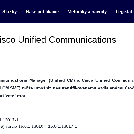
Služby
Naše publikácie
Metodiky a návody
Legislatí
 Cisco Unified Communications
ommunications Manager (Unified CM) a Cisco Unified Communic
d CM SME) môže umožniť neautentifikovanému vzdialenému útoč
užívateľ root
.
.1.13017-1
S) verzie 15.0.1.13010 – 15.0.1.13017-1