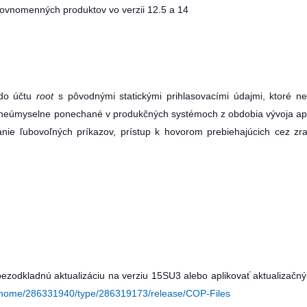
 rovnomenných produktov vo verzii 12.5 a 14
 do účtu
root
s pôvodnými statickými prihlasovacími údajmi, ktoré 
li neúmyselne ponechané v produkčných systémoch z obdobia vývoja apl
ie ľubovoľných príkazov, prístup k hovorom prebiehajúcich cez zra
ezodkladnú aktualizáciu na verziu 15SU3 alebo aplikovať aktualizačný
d/home/286331940/type/286319173/release/COP-Files