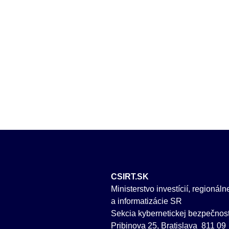
CSIRT.SK
Ministerstvo investícií, regionál
a informatizácie SR
Sekcia kybernetickej bezpečnost
Pribinova 25, Bratislava 811 09