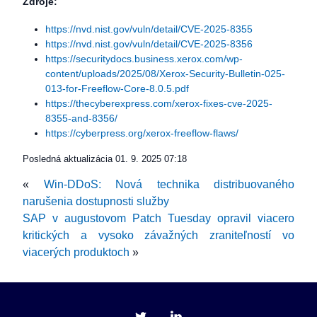
Zdroje:
https://nvd.nist.gov/vuln/detail/CVE-2025-8355
https://nvd.nist.gov/vuln/detail/CVE-2025-8356
https://securitydocs.business.xerox.com/wp-
content/uploads/2025/08/Xerox-Security-Bulletin-025-
013-for-Freeflow-Core-8.0.5.pdf
https://thecyberexpress.com/xerox-fixes-cve-2025-
8355-and-8356/
https://cyberpress.org/xerox-freeflow-flaws/
Posledná aktualizácia
01. 9. 2025 07:18
«
Win-DDoS: Nová technika distribuovaného
narušenia dostupnosti služby
SAP v augustovom Patch Tuesday opravil viacero
kritických a vysoko závažných zraniteľností vo
viacerých produktoch
»