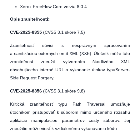
Xerox FreeFlow Core verzia 8.0.4
Opis zraniteľnosti:
CVE-2025-8355
(CVSS 3.1 skóre 7,5)
Zraniteľnosť súvisí s nesprávnym spracovaním
a sanitizáciou externých entít XML (XXE). Útočník môže túto
zraniteľnosť zneužiť vytvorením škodlivého XML
obsahujúceho interné URL a vykonanie útokov typuServer-
Side Request Forgery.
CVE-2025-8356
(CVSS 3.1 skóre 9,8)
Kritická zraniteľnosť typu Path Traversal umožňuje
útočníkom pristupovať k súborom mimo určeného rozsahu
aplikácie manipuláciou parametrov cesty súborov. Jej
zneužitie môže viesť k vzdialenému vykonávaniu kódu.