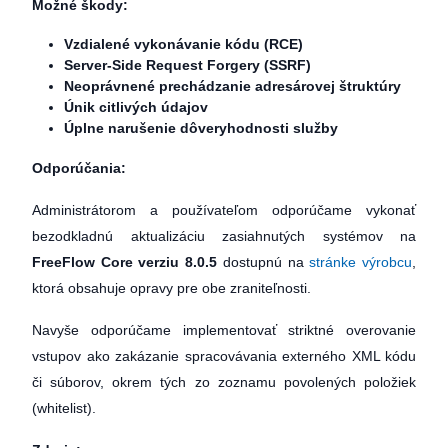
Možné škody:
Vzdialené vykonávanie kódu (RCE)
Server-Side Request Forgery (SSRF)
Neoprávnené prechádzanie adresárovej štruktúry
Únik citlivých údajov
Úplne narušenie dôveryhodnosti služby
Odporúčania:
Administrátorom a používateľom odporúčame vykonať
bezodkladnú aktualizáciu zasiahnutých systémov na
FreeFlow Core verziu 8.0.5
dostupnú na
stránke výrobcu
,
ktorá obsahuje opravy pre obe zraniteľnosti.
Navyše odporúčame implementovať striktné overovanie
vstupov ako zakázanie spracovávania externého XML kódu
či súborov, okrem tých zo zoznamu povolených položiek
(whitelist).