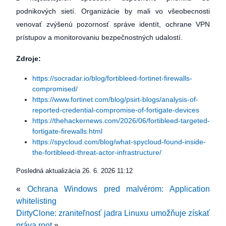
podnikových sietí. Organizácie by mali vo všeobecnosti
venovať zvýšenú pozornosť správe identít, ochrane VPN
prístupov a monitorovaniu bezpečnostných udalostí.
Zdroje:
https://socradar.io/blog/fortibleed-fortinet-firewalls-
compromised/
https://www.fortinet.com/blog/psirt-blogs/analysis-of-
reported-credential-compromise-of-fortigate-devices
https://thehackernews.com/2026/06/fortibleed-targeted-
fortigate-firewalls.html
https://spycloud.com/blog/what-spycloud-found-inside-
the-fortibleed-threat-actor-infrastructure/
Posledná aktualizácia
26. 6. 2026 11:12
«
Ochrana Windows pred malvérom: Application
whitelisting
DirtyClone: zraniteľnosť jadra Linuxu umožňuje získať
práva root
»