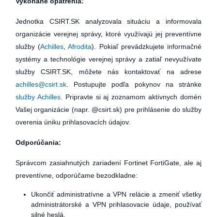
Vykonané opatrenia:
Jednotka CSIRT.SK analyzovala situáciu a informovala
organizácie verejnej správy, ktoré využívajú jej preventívne
služby (
Achilles
,
Afrodita
). Pokiaľ prevádzkujete informačné
systémy a technológie verejnej správy a zatiaľ nevyužívate
služby CSIRT.SK, môžete nás kontaktovať na adrese
achilles@csirt.sk
. Postupujte podľa pokynov na stránke
služby Achilles
. Pripravte si aj zoznamom aktívnych domén
Vašej organizácie (napr. @csirt.sk) pre prihlásenie do služby
overenia úniku prihlasovacích údajov.
Odporúčania:
Správcom zasiahnutých zariadení Fortinet FortiGate, ale aj
preventívne, odporúčame bezodkladne:
Ukončiť administratívne a VPN relácie a zmeniť všetky
administrátorské a VPN prihlasovacie údaje, používať
silné heslá.