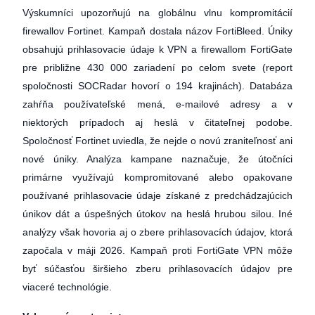
Výskumníci upozorňujú na globálnu vlnu kompromitácií
firewallov Fortinet. Kampaň dostala názov FortiBleed. Úniky
obsahujú prihlasovacie údaje k VPN a firewallom FortiGate
pre približne 430 000 zariadení po celom svete (report
spoločnosti SOCRadar hovorí o 194 krajinách). Databáza
zahŕňa používateľské mená, e-mailové adresy a v
niektorých prípadoch aj heslá v čitateľnej podobe.
Spoločnosť Fortinet uviedla, že nejde o novú zraniteľnosť ani
nové úniky. Analýza kampane naznačuje, že útočníci
primárne využívajú kompromitované alebo opakovane
používané prihlasovacie údaje získané z predchádzajúcich
únikov dát a úspešných útokov na heslá hrubou silou. Iné
analýzy však hovoria aj o zbere prihlasovacích údajov, ktorá
započala v máji 2026. Kampaň proti FortiGate VPN môže
byť súčasťou širšieho zberu prihlasovacích údajov pre
viaceré technológie.