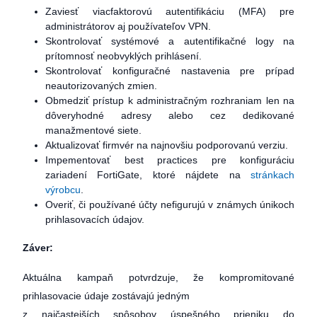
Zaviesť viacfaktorovú autentifikáciu (MFA) pre
administrátorov aj používateľov VPN.
Skontrolovať systémové a autentifikačné logy na
prítomnosť neobvyklých prihlásení.
Skontrolovať konfiguračné nastavenia pre prípad
neautorizovaných zmien.
Obmedziť prístup k administračným rozhraniam len na
dôveryhodné adresy alebo cez dedikované
manažmentové siete.
Aktualizovať firmvér na najnovšiu podporovanú verziu.
Impementovať best practices pre konfiguráciu
zariadení FortiGate, ktoré nájdete na
stránkach
výrobcu
.
Overiť, či používané účty nefigurujú v známych únikoch
prihlasovacích údajov.
Záver:
Aktuálna kampaň potvrdzuje, že kompromitované
prihlasovacie údaje zostávajú jedným
z najčastejších spôsobov úspešného prieniku do