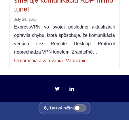
smeruje komunikáciu RDP mimo
tunel
July 24, 2025
ExpressVPN vo svojej poslednej aktualizácii
opravila chybu, ktorá spôsobuje, že komunikácia
vedúca cez Remote Desktop Protocol
neprechádza VPN tunelom. Zraniteľné…
Oznámenia a varovania
Varovanie
Tmavý režim