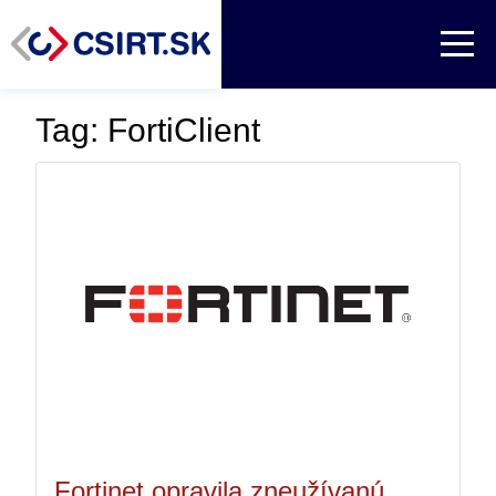
Tag: FortiClient
Fortinet opravila zneužívanú