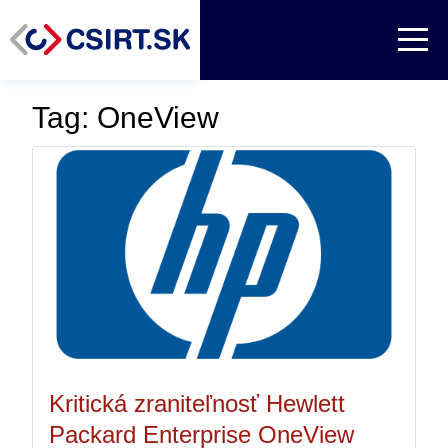
Tag: OneView
Kritická zraniteľnosť Hewlett
Packard Enterprise OneView