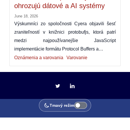
ohrozujú dátové a AI systémy
June 18, 2026
Výskumníci zo spoločnosti Cyera objavili šesť
zraniteľností v knižnici protobufjs, ktorá patrí
medzi najpoužívanejšie JavaScript
implementácie formátu Protocol Buffers a…
Oznámenia a varovania
Varovanie
Tmavý režim