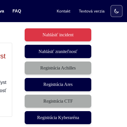
va
FAQ
Kontakt
Textová verzia
Nahlásiť incident
Nahlásiť zraniteľnosť
st
Registrácia Achilles
yst
Registrácia Ares
osť
Registrácia CTF
(otvorí sa v novom okne)
Registrácia Kyberaréna