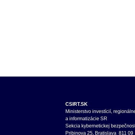
CSIRT.SK
Ministerstvo investícií, regionál
a informatizácie SR
Sekcia kybernetickej bezpečnost
Pribinova 25, Bratislava 811 09