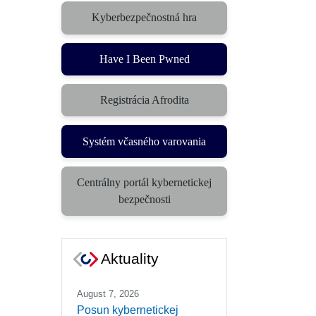
Kyberbezpečnostná hra
(otvorí sa v novom okne)
Have I Been Pwned
Registrácia Afrodita
Systém včasného varovania
(otvorí sa v novom okne)
Centrálny portál kybernetickej
(otvorí sa v novom okne)
bezpečnosti
Aktuality
August 7, 2026
Posun kybernetickej