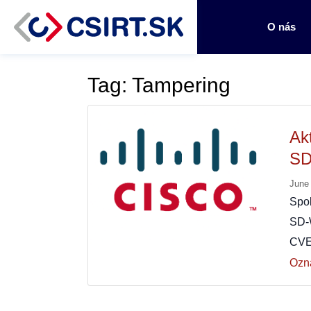
O nás
Tag: Tampering
Ak
SD
June
Spol
SD-
CVE
Ozn