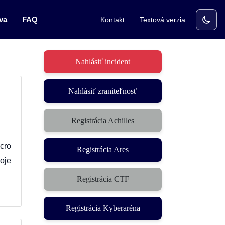
va
FAQ
Kontakt
Textová verzia
Nahlásiť incident
Nahlásiť zraniteľnosť
Registrácia Achilles
cro
Registrácia Ares
oje
Registrácia CTF
(otvorí sa v novom okne)
Registrácia Kyberaréna