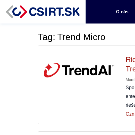
O nás
Tag: Trend Micro
Ri
Tr
Marc
Spo
ent
rieš
Ozn