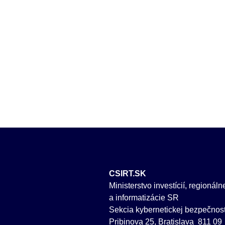
CSIRT.SK
Ministerstvo investícií, regionál
a informatizácie SR
Sekcia kybernetickej bezpečnost
Pribinova 25, Bratislava 811 09