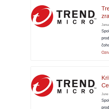
Tr
zra
Janu
Spo
prod
čoh
Ozn
Kr
Ce
June
Spo
prod