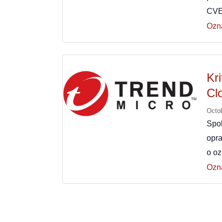
CVE
Ozn
Kr
Cl
Octo
Spo
opra
o o
Ozn