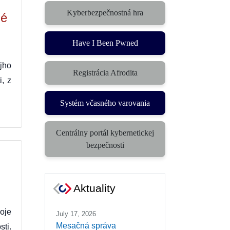
Kyberbezpečnostná hra
né
(otvorí sa v novom okne)
Have I Been Pwned
jho
Registrácia Afrodita
, z
Systém včasného varovania
(otvorí sa v novom okne)
Centrálny portál kybernetickej
(otvorí sa v novom okne)
bezpečnosti
Aktuality
oje
July 17, 2026
Mesačná správa
sti.