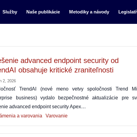
Služby
Naše publikácie
Metodiky a návody
Legislatí
ešenie advanced endpoint security od
endAI obsahuje kritické zraniteľnosti
h 2, 2026
ločnosť TrendAI (nové meno vetvy spoločnosti Trend Mi
erprise business) vydalo bezpečnostné aktualizácie pre sv
enie advanced endpoint security Apex…
ámenia a varovania
Varovanie