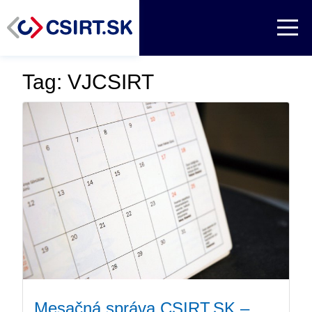
Tag: VJCSIRT
Mesačná správa CSIRT.SK –