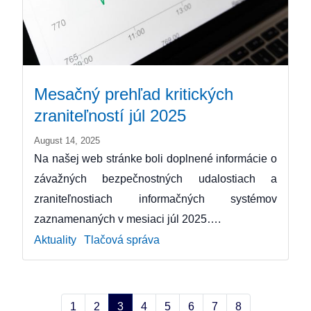
Mesačný prehľad kritických
zraniteľností júl 2025
August 14, 2025
Na našej web stránke boli doplnené informácie o
závažných bezpečnostných udalostiach a
zraniteľnostiach informačných systémov
zaznamenaných v mesiaci júl 2025….
Aktuality
Tlačová správa
1
2
3
4
5
6
7
8