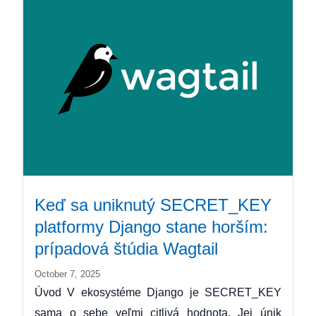
Keď sa uniknutý SECRET_KEY
platformy Django stane horším:
prípadová štúdia Wagtail
October 7, 2025
Úvod V ekosystéme Django je SECRET_KEY
sama o sebe veľmi citlivá hodnota. Jej únik