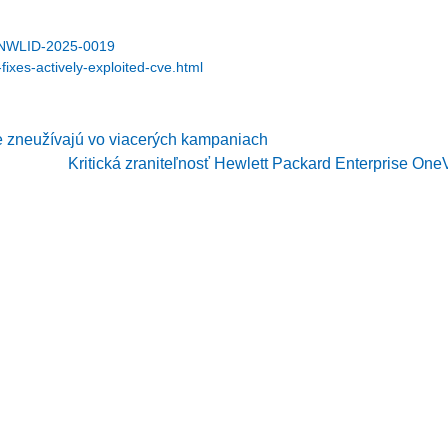
l/SNWLID-2025-0019
ixes-actively-exploited-cve.html
ne zneužívajú vo viacerých kampaniach
Kritická zraniteľnosť Hewlett Packard Enterprise On