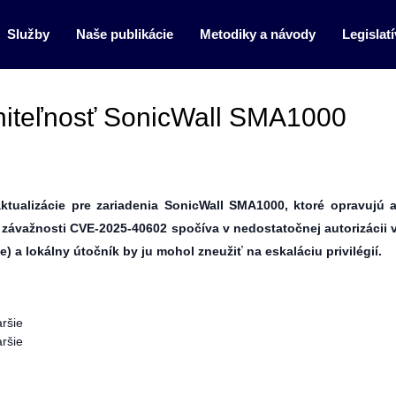
Služby
Naše publikácie
Metodiky a návody
Legislatí
niteľnosť SonicWall SMA1000
tualizácie pre zariadenia SonicWall SMA1000, ktoré opravujú a
j závažnosti CVE
‑
2025
‑
40602 spo
čí
va v nedostato
č
nej autoriz
á
cii 
e) a lokálny
ú
to
č
n
í
k by ju mohol zneu
ž
i
ť
na eskal
á
ciu privil
é
gi
í
.
ršie
ršie