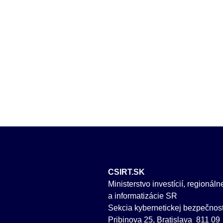
CSIRT.SK
Ministerstvo investícií, regionál
a informatizácie SR
Sekcia kybernetickej bezpečnost
Pribinova 25, Bratislava 811 09