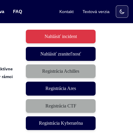
va
FAQ
Kontakt
Textová verzia
Nahlásiť incident
Nahlásiť zraniteľnosť
ktívne
Registrácia Achilles
v r
á
mci
Registrácia Ares
Registrácia CTF
(otvorí sa v novom okne)
Registrácia Kyberaréna