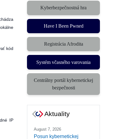
Kyberbezpečnostná hra
(otvorí sa v novom okne)
achádza
Have I Been Pwned
lokálne
Registrácia Afrodita
vať kód
Systém včasného varovania
(otvorí sa v novom okne)
Centrálny portál kybernetickej
(otvorí sa v novom okne)
bezpečnosti
Aktuality
odné IP
August 7, 2026
Posun kybernetickej