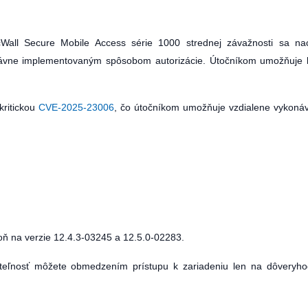
icWall Secure Mobile Access série 1000 strednej závažnosti sa n
ávne implementovaným spôsobom autorizácie. Útočníkom umožňuje 
kritickou
CVE-2025-23006
, čo útočníkom umožňuje vzdialene vykoná
ň na verzie 12.4.3-03245 a 12.5.0-02283.
aniteľnosť môžete obmedzením prístupu k zariadeniu len na dôveryh