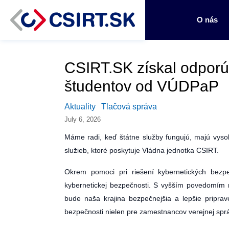
O nás
CSIRT.SK získal odporúč
študentov od VÚDPaP
Aktuality
Tlačová správa
July 6, 2026
Máme radi, keď štátne služby fungujú, majú vyso
služieb, ktoré poskytuje Vládna jednotka CSIRT.
Okrem pomoci pri riešení kybernetických bezpeč
kybernetickej bezpečnosti. S vyšším povedomím 
bude naša krajina bezpečnejšia a lepšie pripra
bezpečnosti nielen pre zamestnancov verejnej správ