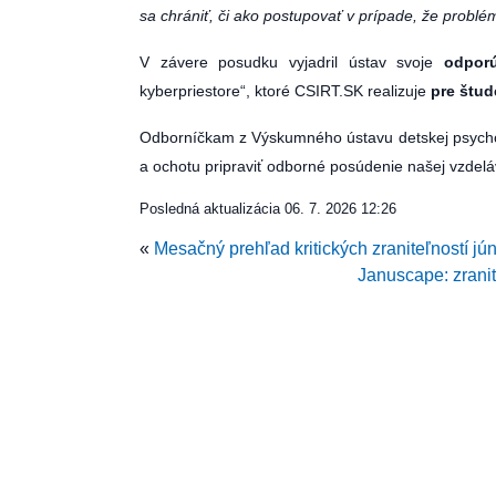
sa chrániť, či ako postupovať v prípade, že problém
V závere posudku vyjadril ústav svoje
odporú
kyberpriestore“, ktoré CSIRT.SK realizuje
pre štud
Odborníčkam z Výskumného ústavu detskej psychol
a ochotu pripraviť odborné posúdenie našej vzdeláv
Posledná aktualizácia
06. 7. 2026 12:26
«
Mesačný prehľad kritických zraniteľností jú
Januscape: zrani