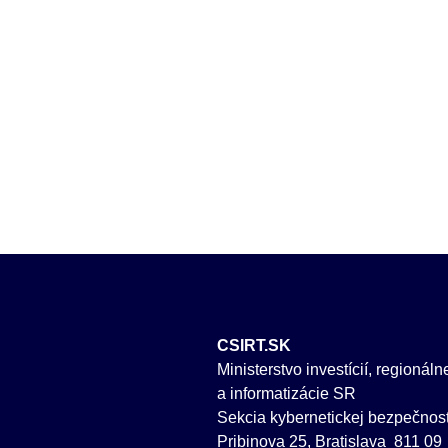
CSIRT.SK
Ministerstvo investícií, regionál
a informatizácie SR
Sekcia kybernetickej bezpečnost
Pribinova 25, Bratislava 811 09