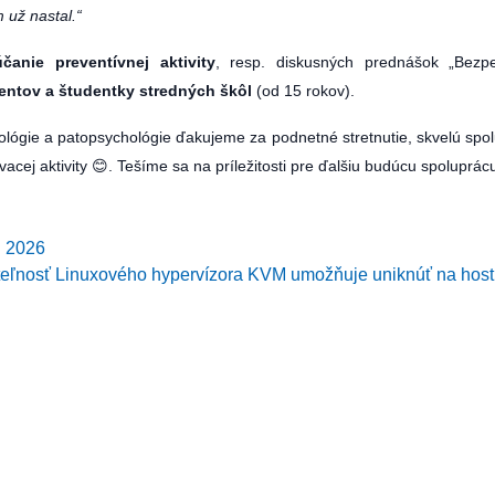
 už nastal.“
čanie preventívnej aktivity
, resp. diskusných prednášok „Bezp
entov a študentky stredných škôl
(od 15 rokov).
ógie a patopsychológie ďakujeme za podnetné stretnutie, skvelú spo
acej aktivity 😊. Tešíme sa na príležitosti pre ďalšiu budúcu spoluprác
n 2026
teľnosť Linuxového hypervízora KVM umožňuje uniknúť na hosti