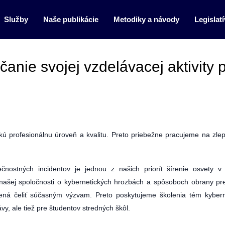
Služby
Naše publikácie
Metodiky a návody
Legislatí
anie svojej vzdelávacej aktivity 
kú profesionálnu úroveň a kvalitu. Preto priebežne pracujeme na zle
nostných incidentov je jednou z našich priorít šírenie osvety v 
našej spoločnosti o kybernetických hrozbách a spôsoboch obrany pr
vená čeliť súčasným výzvam. Preto poskytujeme školenia tém kybern
y, ale tiež pre študentov stredných škôl.