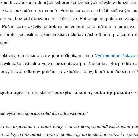
ikum k zavádzaniu dobrých kyberbezpečnostných návykov do svojich 
, ktoré pokladáme za cenné. Potrebujeme sa priblížiť súčasným p
rene, bez prifarbovania, no tiež citlivo. Potrebujeme publikum zaujať,
. Počas celej aktivity potrebujeme vnímať jeho náladu a pracovať
e preto postavili na skúsenostiach členov nášho tímu s prácou s m
ógmi.
fektívny, stretli sme sa v júni s členkami tímu
Výskumného ústavu d
tavili našu aktuálnu verziu prezentácie pre študentov. Rozprúdila s
oskytli svoj odborný pohľad na aktuálne témy, ktoré s mládežou rie
sychológie
nám následne
poskytol písomný odborný posudok
ku
ujú vývinové špecifiká obdobia adolescencie.“
torí sú expertami na dané témy, čím sú kompetentní/kvalifikovaní po
 na reálnych príkladoch z praxe, poukazujú na konkrétne riešenia, spôs