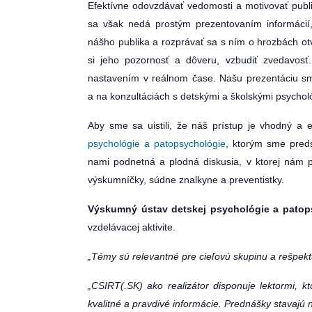
Efektívne odovzdávať vedomosti a motivovať publ
sa však nedá prostým prezentovaním informácií
nášho publika a rozprávať sa s ním o hrozbách otvo
si jeho pozornosť a dôveru, vzbudiť zvedavosť
nastavením v reálnom čase. Našu prezentáciu sm
a na konzultáciách s detskými a školskými psychol
Aby sme sa uistili, že náš prístup je vhodný a e
psychológie a patopsychológie
, ktorým sme preds
nami podnetná a plodná diskusia, v ktorej nám p
výskumníčky, súdne znalkyne a preventistky.
Výskumný ústav detskej psychológie a patop
vzdelávacej aktivite.
„Témy sú relevantné pre cieľovú skupinu a rešpekt
„CSIRT(.SK) ako realizátor disponuje lektormi, k
kvalitné a pravdivé informácie. Prednášky stavajú