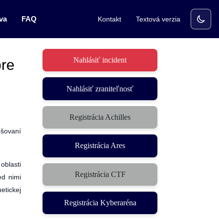
va
FAQ
Kontakt
Textová verzia
Nahlásiť incident
pre
Nahlásiť zraniteľnosť
Registrácia Achilles
pšovaní
Registrácia Ares
oblasti
Registrácia CTF
ed nimi
(otvorí sa v novom okne)
etickej
Registrácia Kyberaréna