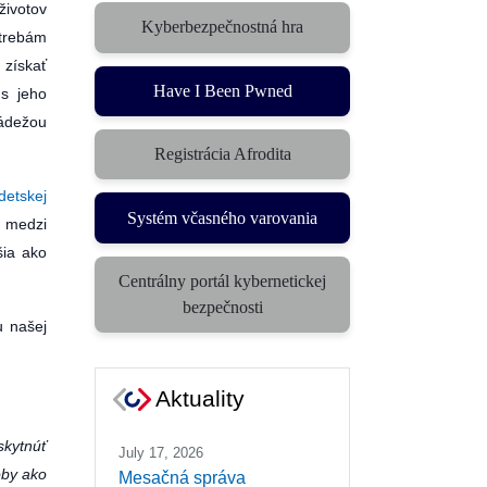
životov
Kyberbezpečnostná hra
otrebám
(otvorí sa v novom okne)
 získať
Have I Been Pwned
 s jeho
ládežou
Registrácia Afrodita
etskej
Systém včasného varovania
a medzi
(otvorí sa v novom okne)
šia ako
Centrálny portál kybernetickej
(otvorí sa v novom okne)
bezpečnosti
 našej
Aktuality
skytnúť
July 17, 2026
oby ako
Mesačná správa