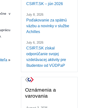
CSIRT.SK – jún 2026
ečne v
July 8, 2026
Poďakovanie za spätnú
väzbu a novinky v službe
luprácu
Achilles
u.
July 6, 2026
CSIRT.SK získal
odporúčanie svojej
vzdelávacej aktivity pre
teľa
»
študentov od VÚDPaP
Oznámenia a
varovania
August 3, 2026