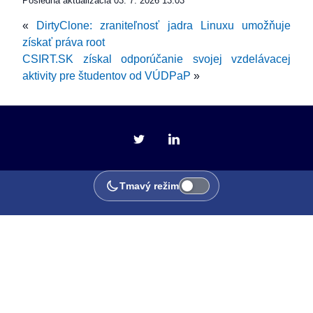
Posledná aktualizácia
03. 7. 2026 13:03
«
DirtyClone: zraniteľnosť jadra Linuxu umožňuje
získať práva root
CSIRT.SK získal odporúčanie svojej vzdelávacej
aktivity pre študentov od VÚDPaP
»
Tmavý režim