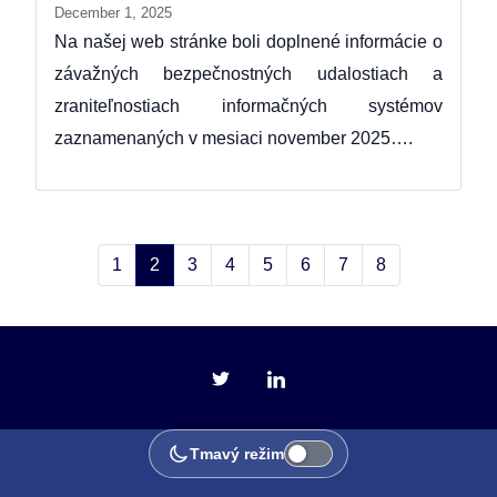
December 1, 2025
Na našej web stránke boli doplnené informácie o
závažných bezpečnostných udalostiach a
zraniteľnostiach informačných systémov
zaznamenaných v mesiaci november 2025….
1
2
3
4
5
6
7
8
Tmavý režim