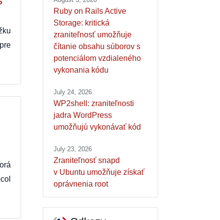
s
Ruby on Rails Active
Storage: kritická
žku
zraniteľnosť umožňuje
pre
čítanie obsahu súborov s
potenciálom vzdialeného
vykonania kódu
July 24, 2026
WP2shell: zraniteľnosti
jadra WordPress
umožňujú vykonávať kód
July 23, 2026
Zraniteľnosť snapd
orá
v Ubuntu umožňuje získať
col
oprávnenia root