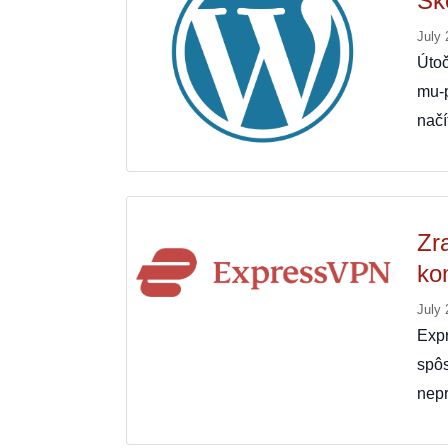
Šk
July 
Útoč
mu-
načí
Zr
ko
July 
Exp
spô
nep