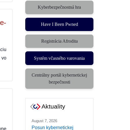
Kyberbezpečnostná hra
(otvorí sa v novom okne)
de-
Have I Been Pwned
Registrácia Afrodita
ciu
ť vo
Systém včasného varovania
(otvorí sa v novom okne)
Centrálny portál kybernetickej
(otvorí sa v novom okne)
bezpečnosti
Aktuality
August 7, 2026
Posun kybernetickej
vne