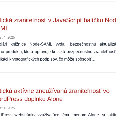
itická zraniteľnosť v JavaScript balíčku No
AML
st 4, 2025
ojári knižnice Node-SAML vydali bezpečnostnú aktualizá
ho produktu, ktorá opravuje kritickú bezpečnostnú zraniteľnos
fikáci kryptografických podpisov, čo môže spôsobiť…
itická aktívne zneužívaná zraniteľnosť vo
rdPress doplnku Alone
st 4, 2025
dPress webstránky využívajúce tému menom Alone, sú aktí