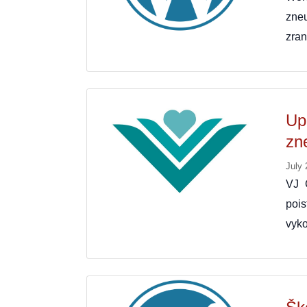
zne
zran
Up
zn
July 
VJ 
poi
vyk