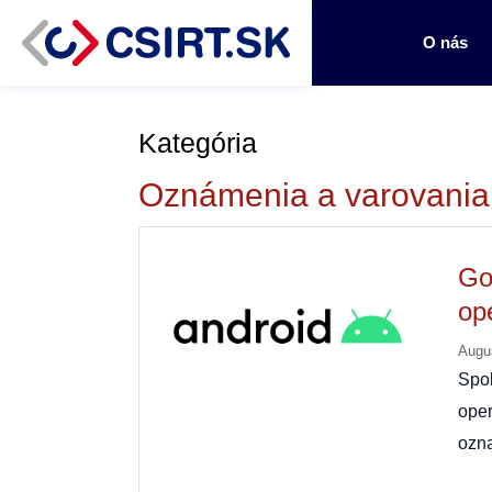
O nás
Kategória
Oznámenia a varovania
Go
op
Augu
Spo
oper
ozn