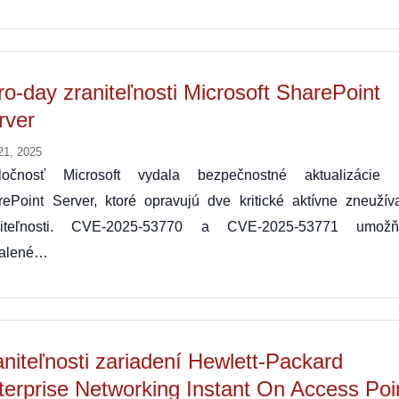
ro-day zraniteľnosti Microsoft SharePoint
rver
21, 2025
ločnosť Microsoft vydala bezpečnostné aktualizácie 
rePoint Server, ktoré opravujú dve kritické aktívne zneužív
niteľnosti. CVE‑2025‑53770 a CVE‑2025‑53771 umožň
ialené…
aniteľnosti zariadení Hewlett-Packard
terprise Networking Instant On Access Poi