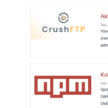
Ak
July 
Vývo
zran
admi
Ko
July 
Spr
Git
Útoč