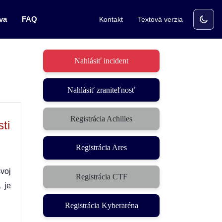
va
FAQ
Kontakt
Textová verzia
Nahlásiť incident
Nahlásiť zraniteľnosť
Registrácia Achilles
ti
Registrácia Ares
voj
Registrácia CTF
(otvorí sa v novom okne)
 je
Registrácia Kyberaréna