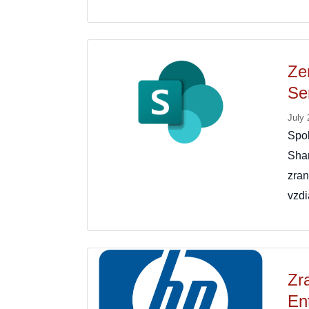
Ze
Se
July 
Spo
Sha
zra
vzd
Zr
En