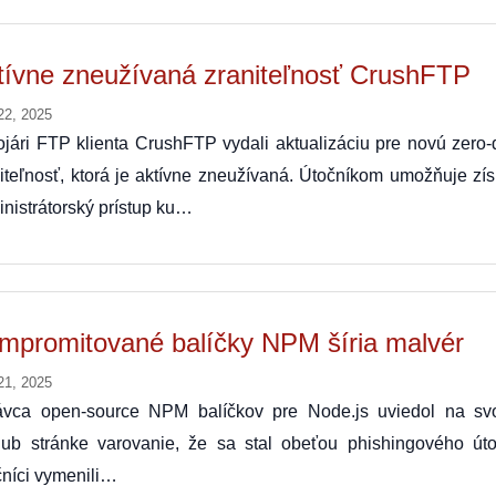
tívne zneužívaná zraniteľnosť CrushFTP
22, 2025
jári FTP klienta CrushFTP vydali aktualizáciu pre novú zero-
iteľnosť, ktorá je aktívne zneužívaná. Útočníkom umožňuje zís
nistrátorský prístup ku…
mpromitované balíčky NPM šíria malvér
21, 2025
ávca open-source NPM balíčkov pre Node.js uviedol na svo
Hub stránke varovanie, že sa stal obeťou phishingového úto
níci vymenili…