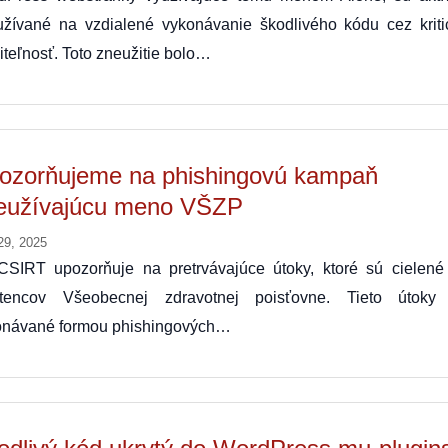
užívané na vzdialené vykonávanie škodlivého kódu cez kriti
iteľnosť. Toto zneužitie bolo…
ozorňujeme na phishingovú kampaň
eužívajúcu meno VŠZP
29, 2025
CSIRT upozorňuje na pretrvávajúce útoky, ktoré sú cielené
stencov Všeobecnej zdravotnej poisťovne. Tieto útoky
onávané formou phishingových…