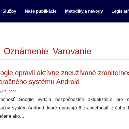
Služby
Naše publikácie
Metodiky a návody
Legislatí
Oznámenie
Varovanie
ogle opravil aktívne zneužívané zraniteľnos
eračného systému Android
st 7, 2025
ločnosť Google vydala bezpečnostné aktualizácie pre s
ačný systém Andorid, ktoré opravujú 6 zraniteľností, z čoho 1
ačená ako…