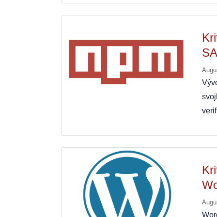
Kr
S
Augu
Výv
svoj
veri
Kr
Wo
Augu
Wor