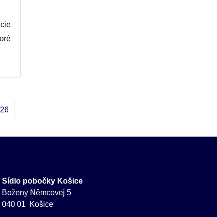
cie
oré
26
27
›
»
Sídlo pobočky Košice
Boženy Němcovej 5
040 01 Košice