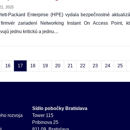
21, 2025
lett-Packard Enterprise (HPE) vydala bezpečnostné aktualizá
 firmvér zariadení Networking Instant On Access Point, kt
vujú jednu kritickú a jednu…
16
17
18
19
20
21
22
23
24
25
Sídlo pobočky Bratislava
neho rozvoja
Tower 115
Pribinova 25
i
811 09 Bratislava