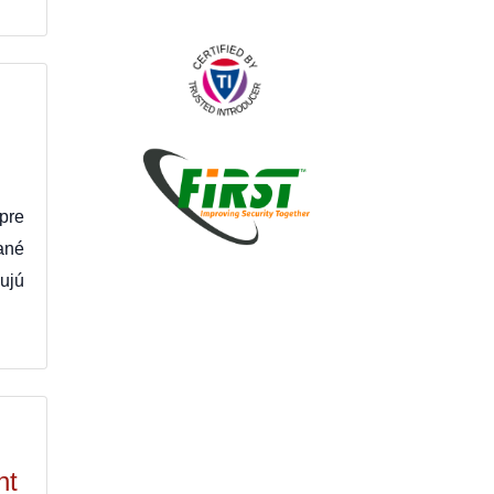
pre
ané
ujú
nt