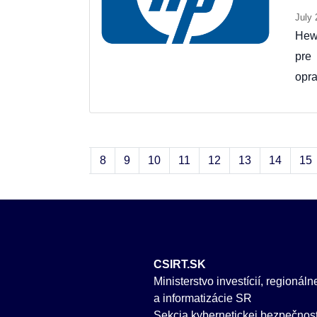
July 
Hew
pre
opra
«
‹
7
8
9
10
11
12
13
14
15
CSIRT.SK
Ministerstvo investícií, regionál
a informatizácie SR
Sekcia kybernetickej bezpečnost