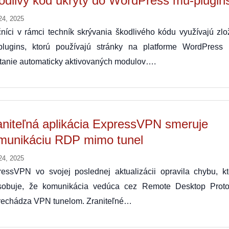
odlivý kód ukrytý do WordPress mu-plugin
24, 2025
níci v rámci techník skrývania škodlivého kódu využívajú zlo
plugins, ktorú používajú stránky na platforme WordPress 
tanie automaticky aktivovaných modulov….
aniteľná aplikácia ExpressVPN smeruje
munikáciu RDP mimo tunel
24, 2025
ressVPN vo svojej poslednej aktualizácii opravila chybu, kt
sobuje, že komunikácia vedúca cez Remote Desktop Proto
rechádza VPN tunelom. Zraniteľné…