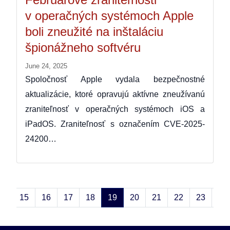
v operačných systémoch Apple
boli zneužité na inštaláciu
špionážneho softvéru
June 24, 2025
Spoločnosť Apple vydala bezpečnostné
aktualizácie, ktoré opravujú aktívne zneužívanú
zraniteľnosť v operačných systémoch iOS a
iPadOS. Zraniteľnosť s označením CVE-2025-
24200…
14
15
16
17
18
19
20
21
22
23
24