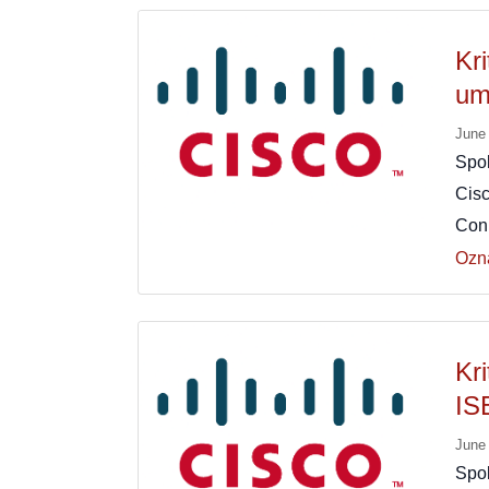
Kr
um
June
Spo
Cisc
Conn
Ozn
Kr
IS
June
Spo