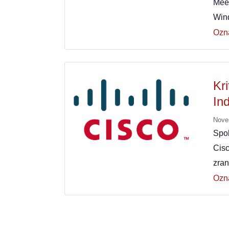
Mee
Win
Ozn
Kr
In
Nove
Spo
Cisc
zran
Ozn