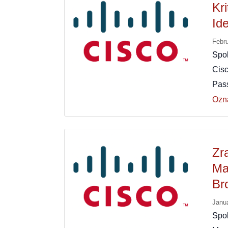
Kr
Id
Febr
Spol
Cis
Pass
Ozn
Zr
Ma
Br
Janu
Spol