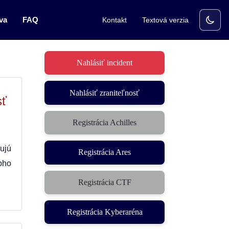
va
FAQ
Kontakt
Textová verzia
Nahlásiť incident
Nahlásiť zraniteľnosť
sť
Registrácia Achilles
ujú
Registrácia Ares
oho
Registrácia CTF
(otvorí sa v novom okne)
Registrácia Kyberaréna