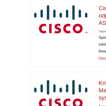
Ci
od
AS
Sept
Spo
iné
fire
Ozn
Kr
Ma
sy