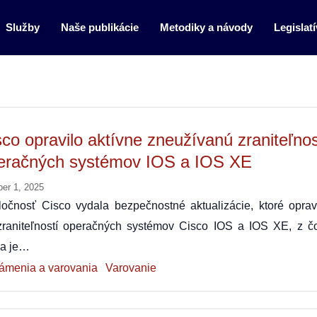
Služby
Naše publikácie
Metodiky a návody
Legislatí
sco opravilo aktívne zneužívanú zraniteľno
eračných systémov IOS a IOS XE
ber 1, 2025
ločnosť Cisco vydala bezpečnostné aktualizácie, ktoré oprav
zraniteľností operačných systémov Cisco IOS a IOS XE, z č
na je…
ámenia a varovania
Varovanie