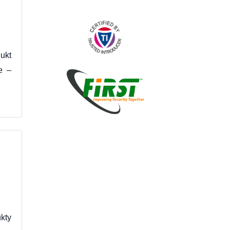
ukt
e –
kty