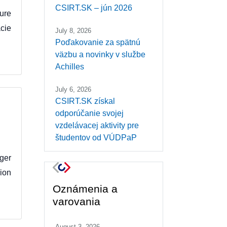
CSIRT.SK – jún 2026
ure
cie
July 8, 2026
Poďakovanie za spätnú
väzbu a novinky v službe
Achilles
July 6, 2026
CSIRT.SK získal
odporúčanie svojej
vzdelávacej aktivity pre
študentov od VÚDPaP
ger
ion
Oznámenia a
varovania
August 3, 2026