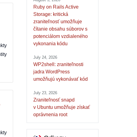
Ruby on Rails Active
Storage: kritická
zraniteľnosť umožňuje
čítanie obsahu súborov s
potenciálom vzdialeného
vykonania kódu
kty
ity
July 24, 2026
WP2shell: zraniteľnosti
jadra WordPress
umožňujú vykonávať kód
July 23, 2026
Zraniteľnosť snapd
o
v Ubuntu umožňuje získať
oprávnenia root
kty