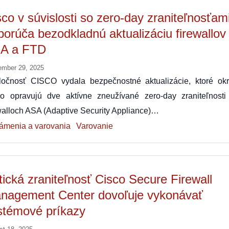
sco v súvislosti so zero-day zraniteľnosťam
porúča bezodkladnú aktualizáciu firewallov
A a FTD
ember 29, 2025
ločnosť CISCO vydala bezpečnostné aktualizácie, ktoré ok
ho opravujú dve aktívne zneužívané zero-day zraniteľnosti
walloch ASA (Adaptive Security Appliance)…
ámenia a varovania
Varovanie
itická zraniteľnosť Cisco Secure Firewall
nagement Center dovoľuje vykonávať
stémové príkazy