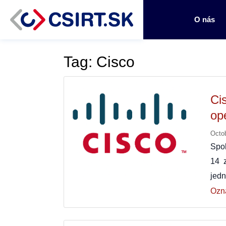
O nás
Tag: Cisco
Ci
op
Octo
Spo
14 
jed
Ozn