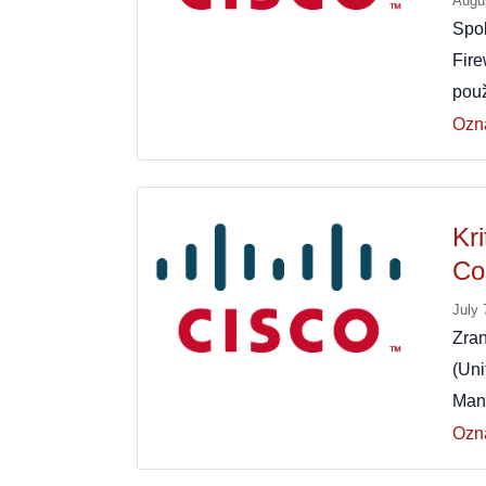
Augu
Spo
Fir
použ
Ozn
Kri
Co
July 
Zra
(Un
Man
Ozn