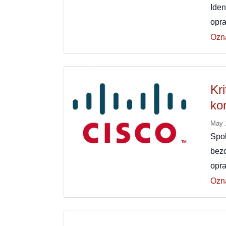
Ide
opra
Ozn
Kr
ko
May 
Spo
bez
opra
Ozn