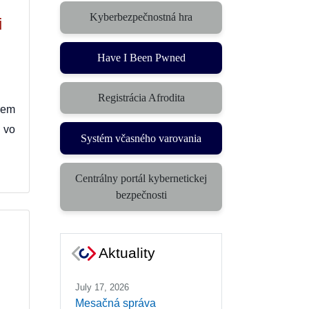
Kyberbezpečnostná hra
i
(otvorí sa v novom okne)
Have I Been Pwned
Registrácia Afrodita
rem
 vo
Systém včasného varovania
(otvorí sa v novom okne)
Centrálny portál kybernetickej
(otvorí sa v novom okne)
bezpečnosti
Aktuality
July 17, 2026
Mesačná správa