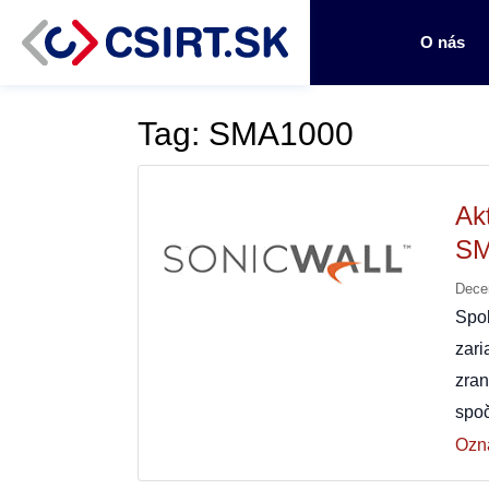
O nás
Tag: SMA1000
Ak
SM
Dece
Spo
zar
zra
spo
Ozn