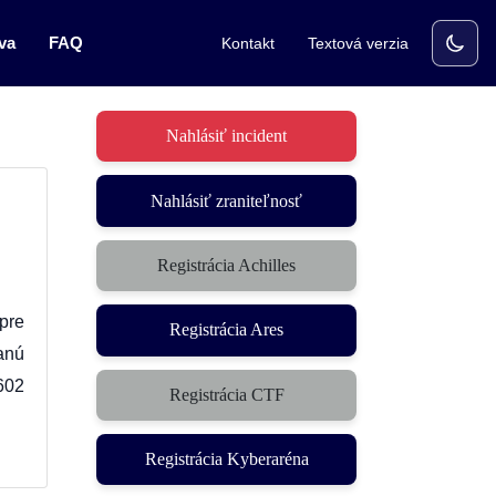
va
FAQ
Kontakt
Textová verzia
Nahlásiť incident
Nahlásiť zraniteľnosť
Registrácia Achilles
pre
Registrácia Ares
anú
602
Registrácia CTF
(otvorí sa v novom okne)
Registrácia Kyberaréna