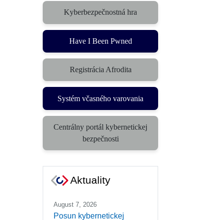
Kyberbezpečnostná hra
(otvorí sa v novom okne)
Have I Been Pwned
Registrácia Afrodita
Systém včasného varovania
(otvorí sa v novom okne)
Centrálny portál kybernetickej
(otvorí sa v novom okne)
bezpečnosti
Aktuality
August 7, 2026
Posun kybernetickej