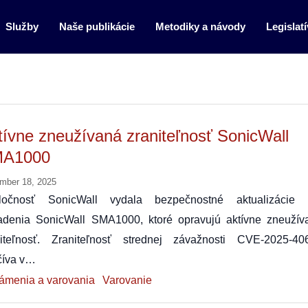
Služby
Naše publikácie
Metodiky a návody
Legislatí
tívne zneužívaná zraniteľnosť SonicWall
A1000
mber 18, 2025
ločnosť SonicWall vydala bezpečnostné aktualizácie 
iadenia SonicWall SMA1000, ktoré opravujú aktívne zneužív
niteľnosť. Zraniteľnosť strednej závažnosti CVE‑2025‑40
číva v…
ámenia a varovania
Varovanie