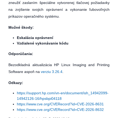
zneužiť zaslaním špeciálne vytvorenej tlačovej požiadavky
na zvýšenie svojich oprávnení a vykonanie ľubovoľných
príkazov operačného systému.
Možné škody:
Eskalácia oprávnení
Vzdialené vykonávanie kódu
Odporúčania:
Bezodkladná aktualizácia HP Linux Imaging and Printing
Software aspoň na
verziu 3.26.4
.
Odkazy:
https://support.hp.com/vn-en/document/ish_14942099-
14942126-16/hpsbpi04118
https://www.cve.org/CVERecord?id=CVE-2026-8631
https://www.cve.org/CVERecord?id=CVE-2026-8632