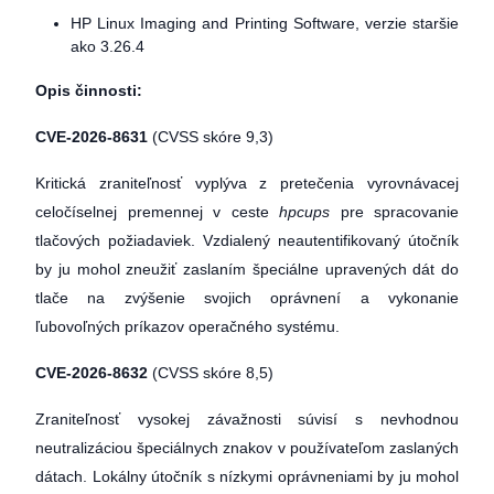
HP Linux Imaging and Printing Software, verzie staršie
ako 3.26.4
Opis činnosti:
CVE-2026-8631
(CVSS skóre 9,3)
Kritická zraniteľnosť vyplýva z pretečenia vyrovnávacej
celočíselnej premennej v ceste
hpcups
pre spracovanie
tlačových požiadaviek. Vzdialený neautentifikovaný útočník
by ju mohol zneužiť zaslaním špeciálne upravených dát do
tlače na zvýšenie svojich oprávnení a vykonanie
ľubovoľných príkazov operačného systému.
CVE-2026-8632
(CVSS skóre 8,5)
Zraniteľnosť vysokej závažnosti súvisí s nevhodnou
neutralizáciou špeciálnych znakov v používateľom zaslaných
dátach. Lokálny útočník s nízkymi oprávneniami by ju mohol