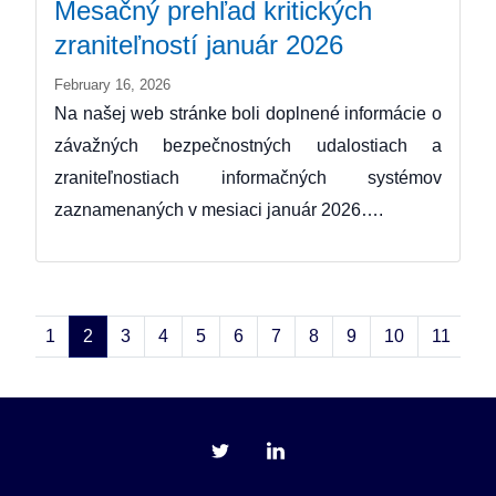
Mesačný prehľad kritických
zraniteľností január 2026
February 16, 2026
Na našej web stránke boli doplnené informácie o
závažných bezpečnostných udalostiach a
zraniteľnostiach informačných systémov
zaznamenaných v mesiaci január 2026….
1
2
3
4
5
6
7
8
9
10
11