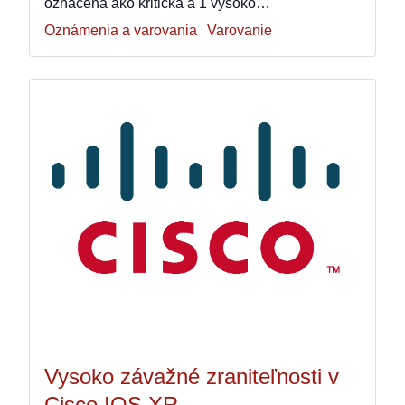
označená ako kritická a 1 vysoko…
Oznámenia a varovania
Varovanie
Vysoko závažné zraniteľnosti v
Cisco IOS XR