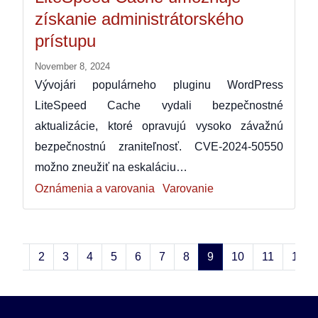
získanie administrátorského
prístupu
November 8, 2024
Vývojári populárneho pluginu WordPress
LiteSpeed Cache vydali bezpečnostné
aktualizácie, ktoré opravujú vysoko závažnú
bezpečnostnú zraniteľnosť. CVE-2024-50550
možno zneužiť na eskaláciu…
Oznámenia a varovania
Varovanie
1
2
3
4
5
6
7
8
9
10
11
12