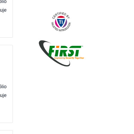
lio
ňuje
lio
uje