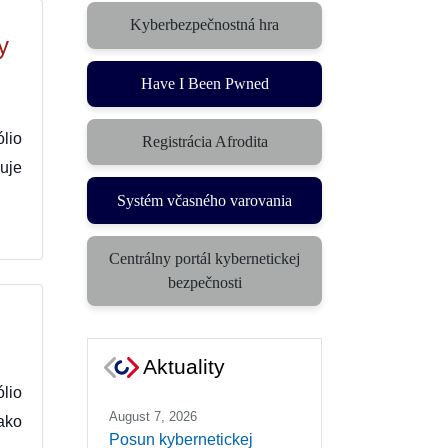
Kyberbezpečnostná hra
(otvorí sa v novom okne)
y
Have I Been Pwned
lio
Registrácia Afrodita
uje
Systém včasného varovania
(otvorí sa v novom okne)
Centrálny portál kybernetickej
(otvorí sa v novom okne)
bezpečnosti
Aktuality
lio
August 7, 2026
ako
Posun kybernetickej