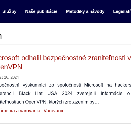
Služby
Naše publikácie
Metodiky a návody
Legislatí
n
crosoft odhalil bezpečnostné zraniteľnosti 
enVPN
st 16, 2024
pečnostní výskumníci zo spoločnosti Microsoft na hackers
ferencii Black Hat USA 2024 zverejnili informácie 
niteľnostiach OpenVPN, ktorých zreťazením by…
ámenia a varovania
Varovanie