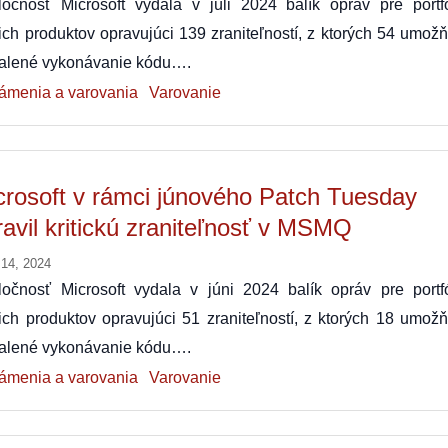
ločnosť Microsoft vydala v júli 2024 balík opráv pre portfó
ich produktov opravujúci 139 zraniteľností, z ktorých 54 umož
ialené vykonávanie kódu….
ámenia a varovania
Varovanie
crosoft v rámci júnového Patch Tuesday
ravil kritickú zraniteľnosť v MSMQ
 14, 2024
ločnosť Microsoft vydala v júni 2024 balík opráv pre portfó
ich produktov opravujúci 51 zraniteľností, z ktorých 18 umožň
ialené vykonávanie kódu….
ámenia a varovania
Varovanie