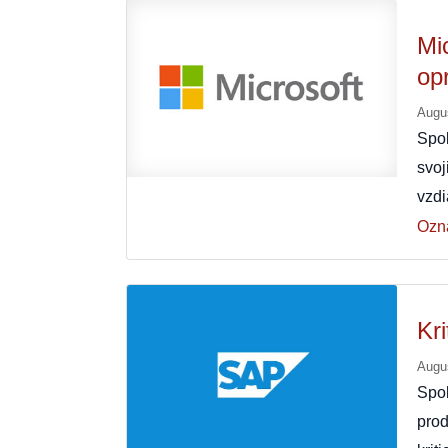
Mi
opr
Augu
Spol
svoj
vzd
Ozn
Kr
Augu
Spol
prod