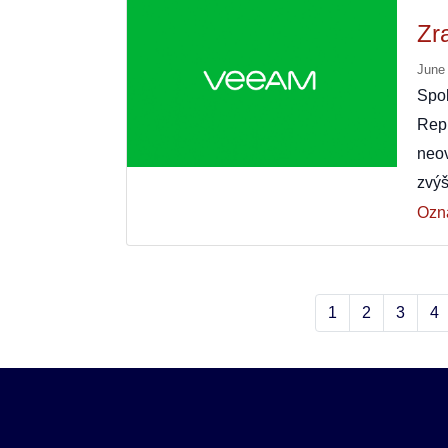
Zr
June
Spo
Rep
neo
zvýš
Ozn
1
2
3
4