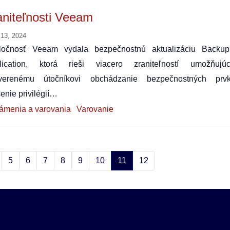
aniteľnosti Veeam
 13, 2024
ločnosť Veeam vydala bezpečnostnú aktualizáciu Backu
lication, ktorá rieši viacero zraniteľností umožňujúc
verenému útočníkovi obchádzanie bezpečnostných prvk
enie privilégií…
ámenia a varovania
Varovanie
5
6
7
8
9
10
11
12