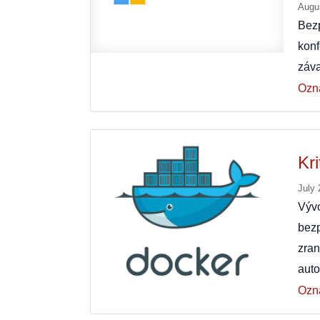
Augu
Bez
konf
záva
Ozn
Kr
July 
Výv
bez
zra
aut
Ozn