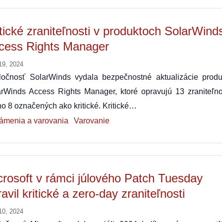
itické zraniteľnosti v produktoch SolarWind
cess Rights Manager
19, 2024
ločnosť SolarWinds vydala bezpečnostné aktualizácie produ
rWinds Access Rights Manager, ktoré opravujú 13 zraniteľnos
ho 8 označených ako kritické. Kritické…
ámenia a varovania
Varovanie
crosoft v rámci júlového Patch Tuesday
avil kritické a zero-day zraniteľnosti
10, 2024