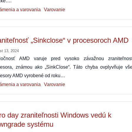
ické….
ámenia a varovania
Varovanie
aniteľnosť „Sinkclose“ v procesoroch AMD
st 13, 2024
ločnosť AMD varuje pred vysoko závažnou zraniteľnos
cesora, známou ako „SinkClose“. Táto chyba ovplyvňuje vše
cesory AMD vyrobené od roku…
ámenia a varovania
Varovanie
ro day zraniteľnosti Windows vedú k
wngrade systému