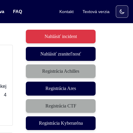
va
FAQ
Kontakt
Textová verzia
Nahlásiť incident
Nahlásiť zraniteľnosť
v
Registrácia Achilles
kej
Registrácia Ares
o 4
Registrácia CTF
(otvorí sa v novom okne)
Registrácia Kyberaréna