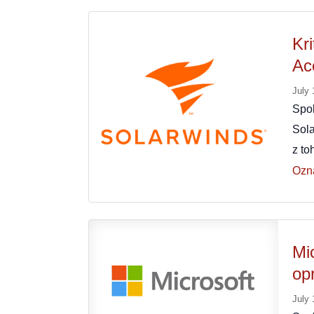
Kr
Ac
July 
Spo
Sola
z to
Ozn
Mi
opr
July 