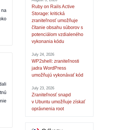
Ruby on Rails Active
 na
Storage: kritická
soko
zraniteľnosť umožňuje
čítanie obsahu súborov s
potenciálom vzdialeného
vykonania kódu
July 24, 2026
WP2shell: zraniteľnosti
jadra WordPress
umožňujú vykonávať kód
ali
July 23, 2026
tnú
Zraniteľnosť snapd
nie
v Ubuntu umožňuje získať
oprávnenia root