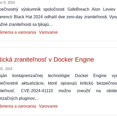
st 8, 2024
pečnostný výskumník spoločnosti SafeBreach Alon Leviev
erencii Black Hat 2024 odhalil dve zero-day zraniteľnosti. Vy
žné zraniteľnosti sa týkajú…
ámenia a varovania
Varovanie
itická zraniteľnosť v Docker Engine
25, 2024
ojári kontajnerizačnej technológie Docker Engine vyd
pečnostné aktualizácie, ktoré opravujú kritickú bezpečnos
niteľnosť. CVE-2024-41110 možno zneužiť na obíde
orizačných pluginov…
ámenia a varovania
Varovanie