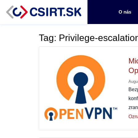
O nás
Tag: Privilege-escalatio
Mi
Op
Augu
Bez
kon
zra
Ozn