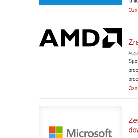
krit
Ozn
Zr
Augu
Spo
pro
pro
Ozn
Ze
do