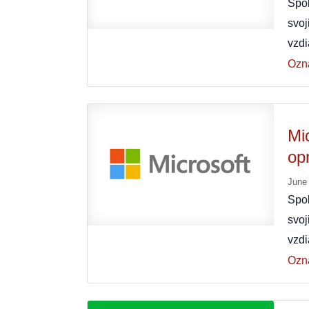
Spo
svoj
vzd
Ozn
Mi
op
June
Spo
svoj
vzd
Ozn